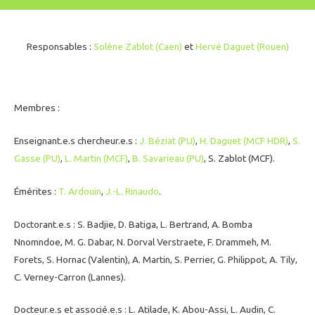
Responsables :
Solène Zablot (Caen)
et
Hervé Daguet (Rouen)
Membres :
Enseignant.e.s chercheur.e.s :
J. Béziat (PU)
,
H. Daguet (MCF HDR)
,
S.
Gasse (PU)
,
L. Martin (MCF)
,
B. Savarieau (PU)
, S. Zablot (MCF).
Émérites :
T. Ardouin
,
J.-L. Rinaudo
.
Doctorant.e.s : S. Badjie, D. Batiga, L. Bertrand, A. Bomba
Nnomndoe, M. G. Dabar, N. Dorval Verstraete, F. Drammeh, M.
Forets, S. Hornac (Valentin), A. Martin, S. Perrier, G. Philippot, A. Tily,
C. Verney-Carron (Lannes).
Docteur.e.s et associé.e.s : L. Atilade, K. Abou-Assi, L. Audin, C.