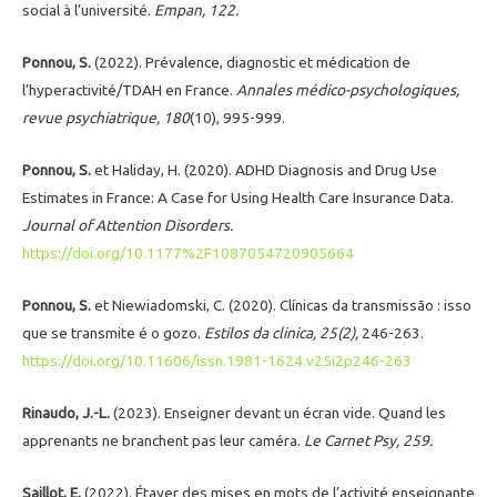
social à l’université.
Empan, 122.
Ponnou, S.
(2022). Prévalence, diagnostic et médication de
l’hyperactivité/TDAH en France.
Annales médico-psychologiques,
revue psychiatrique, 180
(10), 995-999.
Ponnou, S.
et Haliday, H. (2020). ADHD Diagnosis and Drug Use
Estimates in France: A Case for Using Health Care Insurance Data.
Journal of Attention Disorders.
https://doi.org/10.1177%2F1087054720905664
Ponnou, S.
et Niewiadomski, C. (2020). Clínicas da transmissão : isso
que se transmite é o gozo.
Estilos da clinica, 25(2),
246-263.
https://doi.org/10.11606/issn.1981-1624.v25i2p246-263
Rinaudo, J.-L.
(2023). Enseigner devant un écran vide. Quand les
apprenants ne branchent pas leur caméra.
Le Carnet Psy, 259.
Saillot, E.
(2022). Étayer des mises en mots de l’activité enseignante