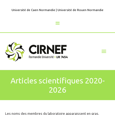
Aller
au
Université de Caen Normandie
|
Université de Rouen Normandie
contenu
Au
dessus
de
Men
l'en-
princ
tête
Articles scientifiques 2020-
2026
Les noms des membres du laboratoire apparaissent en gras.