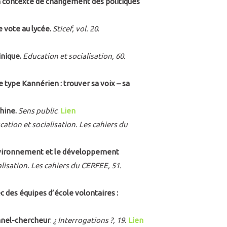
n contexte de changement des politiques
e vote au lycée.
Sticef, vol. 20
.
inique.
Education et socialisation, 60.
type Kannérien : trouver sa voix – sa
hine.
Sens public
.
Lien
ation et socialisation. Les cahiers du
environnement et le développement
lisation. Les cahiers du CERFEE, 51.
es équipes d’école volontaires :
onnel-chercheur
.
¿ Interrogations ?, 19.
Lien