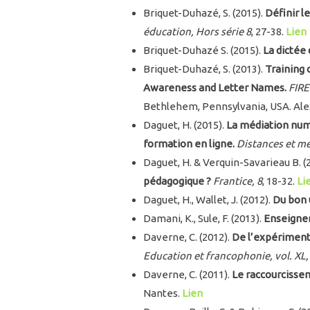
Briquet-Duhazé, S. (2015).
Définir l
éducation, Hors série 8
, 27-38.
Lien
Briquet-Duhazé S. (2015).
La dictée 
Briquet-Duhazé, S. (2013).
Training 
Awareness and Letter Names.
FIRE
Bethlehem, Pennsylvania, USA. Al
Daguet, H. (2015).
La médiation numé
formation en ligne.
Distances et mé
Daguet, H. & Verquin-Savarieau B. (
pédagogique ?
Frantice, 8
, 18-32.
Li
Daguet, H., Wallet, J. (2012).
Du bon 
Damani, K., Sule, F. (2013).
Enseigner
Daverne, C. (2012).
De l’expérimenta
Education et francophonie, vol. XL,
Daverne, C. (2011).
Le raccourcissem
Nantes.
Lien