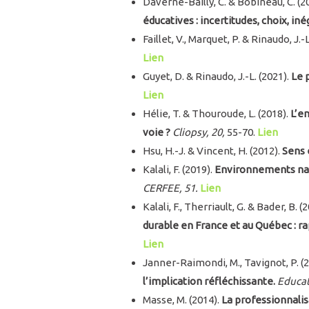
Daverne-Bailly, C. & Bobineau, C. (2
éducatives : incertitudes, choix, iné
Faillet, V., Marquet, P. & Rinaudo, J.-
Lien
Guyet, D. & Rinaudo, J.-L. (2021).
Le 
Lien
Hélie, T. & Thouroude, L. (2018).
L’e
voie ?
Cliopsy, 20,
55-70.
Lien
Hsu, H.-J. & Vincent, H. (2012).
Sens 
Kalali, F. (2019).
Environnements natur
CERFEE, 51.
Lien
Kalali, F., Therriault, G. & Bader, B. (
durable en France et au Québec : r
Lien
Janner-Raimondi, M., Tavignot, P. (
l’implication réfléchissante.
Educati
Masse, M. (2014).
La professionnalis