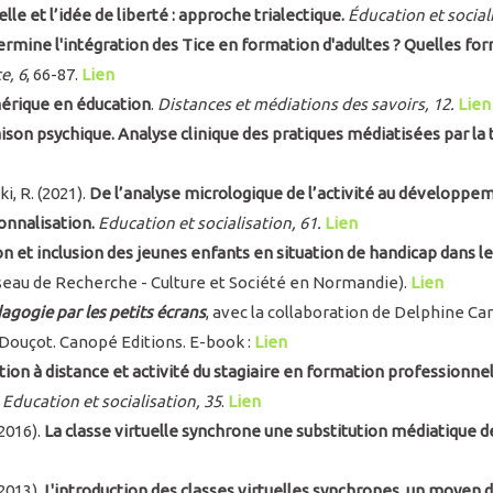
lle et l’idée de liberté : approche trialectique.
Éducation et social
ermine l'intégration des Tice en formation d'adultes ? Quelles fo
e, 6
, 66-87.
Lien
érique en éducation
.
Distances et médiations des savoirs, 12.
Lien
aison psychique. Analyse clinique des pratiques médiatisées par la
i, R. (2021).
De l’analyse micrologique de l’activité au développemen
onnalisation.
Education et socialisation, 61.
Lien
on et inclusion des jeunes enfants en situation de handicap dans les
seau de Recherche - Culture et Société en Normandie).
Lien
agogie par les petits écrans
, avec la collaboration de Delphine C
 Douçot. Canopé Editions. E-book :
Lien
ion à distance et activité du stagiaire en formation professionne
Education et socialisation, 35
.
Lien
(2016).
La classe virtuelle synchrone une substitution médiatique d
2013).
L'introduction des classes virtuelles synchrones, un moyen d