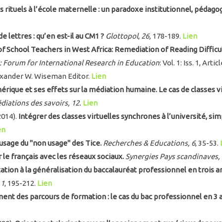
es rituels à l’école maternelle : un paradoxe institutionnel, pédago
de lettres : qu’en est-il au CM1 ?
Glottopol
,
26,
178-189.
Lien
of School Teachers in West Africa: Remediation of Reading Difficu
: Forum for International Research in Education
: Vol. 1: Iss. 1, Art
exander W. Wiseman Editor.
Lien
rique et ses effets sur la médiation humaine. Le cas de classes vi
diations des savoirs, 12.
Lien
2014).
Intégrer des classes virtuelles synchrones à l’université, s
en
usage du "non usage" des Tice.
Recherches & Educations, 6
, 35-53.
 le français avec les réseaux sociaux.
Synergies Pays scandinaves,
tion à la généralisation du baccalauréat professionnel en trois a
 1
, 195-212.
Lien
ent des parcours de formation : le cas du bac professionnel en 3 