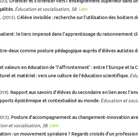
020).
Orienter et s'orienter vers l’enseignement supérieur dans u
galités.
Éducation et socialisation, 58.
Lien
L. (2013).
L’élève invisible : recherche sur l’utilisation des boitiers d
patient : le tiers impensé dans l’apprentissage du raisonnement cl
ntre-deux comme posture pédagogique auprès d’élèves autistes de 
et valeurs en éducation de ’l’affrontement’ : entre l’Europe et la C
el et matériel : vers une culture de l'éducation scientifique.
Éduc
2019).
Rapport aux savoirs d’élèves du secondaire en lien avec l’
apports épistémique et contextualisé au monde.
Éducation et socia
2015).
Posture d’accompagnement au changement-innovation avec d
on et socialisation, 38.
Lien
ation : un mouvement spiralaire ? Regards croisés d’un professi