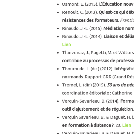
Osmont, E. (2015).
L’Éducation nouve
Renoult, C. (2013).
Qu'est-ce qui dét
résistances des formateurs.
Frantic
Rinaudo, J.-L. (2015).
Médiation num
Rinaudo, J.-L. (2014).
Liaison et déli
Lien
Thievenaz, J., Pagetti, M. et Wittorsk
contribue au processus de professi
Thouroude, L. (dir.) (2012).
Intégrati
normands
. Rapport GRR (Grand Ré
Tremel, L. (dir.) (2015).
50 ans de péd
coordination éditoriale : Catherine
Verquin-Savarieau, B. (2014).
Format
outil d'ajustement et de régulation.
Verquin Savarieau, B., & Daguet, H. 
en formation à distance ?
, 23.
Lien
Verquin-Savarieau, B. & Daguet, H. (