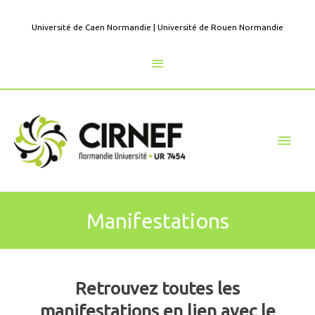
Aller
au
Université de Caen Normandie
|
Université de Rouen Normandie
contenu
Au
dessus
de
Men
l'en-
princ
tête
Manifestations
Retrouvez toutes les
manifestations en lien avec le