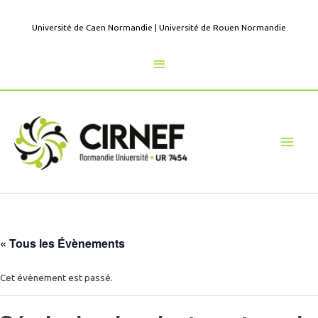
Aller
au
Université de Caen Normandie
|
Université de Rouen Normandie
contenu
Au
dessus
de
Men
l'en-
princ
tête
« Tous les Évènements
Cet évènement est passé.