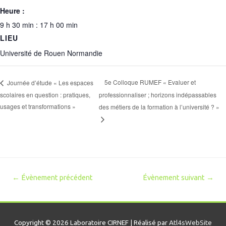
Heure :
9 h 30 min : 17 h 00 min
LIEU
Université de Rouen Normandie
5e Colloque RUMEF « Evaluer et
Journée d’étude « Les espaces
scolaires en question : pratiques,
professionnaliser ; horizons indépassables
usages et transformations »
des métiers de la formation à l’université ? »
Navigation
←
Évènement précédent
Évènement suivant
→
de
l’article
Copyright © 2026 Laboratoire CIRNEF | Réalisé par
Atl4sWebSite