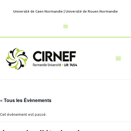
Aller
au
Université de Caen Normandie
|
Université de Rouen Normandie
contenu
Au
dessus
de
Men
l'en-
princ
tête
« Tous les Évènements
Cet évènement est passé.