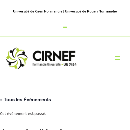
Aller
au
Université de Caen Normandie
|
Université de Rouen Normandie
contenu
Au
dessus
de
Men
l'en-
princ
tête
« Tous les Évènements
Cet évènement est passé.