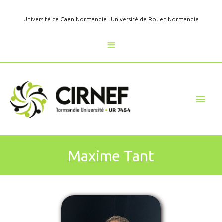
Aller
au
Université de Caen Normandie
|
Université de Rouen Normandie
contenu
Au
dessus
de
Men
l'en-
princ
tête
Maxime Tant