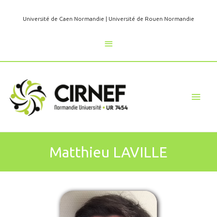
Aller
au
Université de Caen Normandie
|
Université de Rouen Normandie
contenu
Au
dessus
de
Men
l'en-
princ
tête
Matthieu LAVILLE