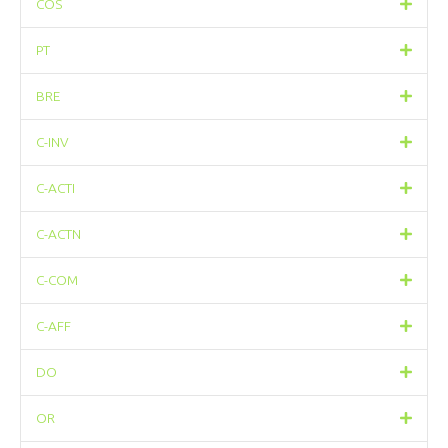
COS
PT
BRE
C-INV
C-ACTI
C-ACTN
C-COM
C-AFF
DO
OR