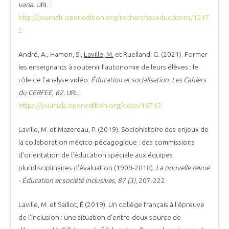
varia.
URL :
http://journals.openedition.org/rechercheseducations/1217
2
André, A., Hamon, S.,
Laville, M.
et Ruelland, G. (2021). Former
les enseignants à soutenir l’autonomie de leurs élèves : le
rôle de l’analyse vidéo.
Éducation et socialisation. Les Cahiers
du CERFEE, 62.
URL :
https://journals.openedition.org/edso/16713
Laville
, M. et
Mazereau
, P. (2019). Sociohistoire des enjeux de
la collaboration médico-pédagogique : des commissions
d’orientation de l’éducation spéciale aux équipes
pluridisciplinaires d’évaluation (1909-2018).
La nouvelle revue
- Éducation et société inclusives
, 87 (3)
, 207-222.
Laville, M. et Saillot, É (2019). Un collège français à l'épreuve
de l'inclusion : une situation d'entre-deux source de