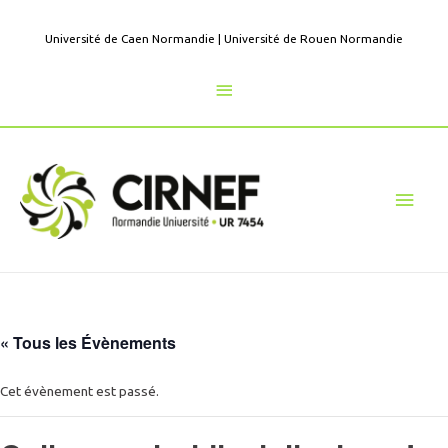
Aller
au
Université de Caen Normandie
|
Université de Rouen Normandie
contenu
Au
dessus
de
Men
l'en-
princ
tête
« Tous les Évènements
Cet évènement est passé.