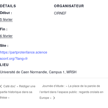
DÉTAILS
ORGANISATEUR
Début :
CIRNEF
5 février
Fin :
6 février
Site :
https://partprotenfance.science
sconf.org/?lang=fr
LIEU
Université de Caen Normandie, Campus 1, MRSH
Journée d’étude : « La place de la parole de
Café doc’ « Rédiger une
partie historique dans sa
l’enfant dans l’espace public : regards croisés en
thèse »
Europe »