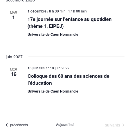
v
é
t
v
e
l
i
1 décembre / 8 h 30 min
:
17 h 00 min
MAR
i
1
e
17e journée sur l’enfance au quotidien
g
g
c
(thème 1, EIPEJ)
a
t
a
Université de Caen Normandie
t
i
t
i
o
i
o
n
juin 2027
n
o
n
d
e
16 juin 2027
:
18 juin 2027
n
MER
16
z
e
Colloque des 60 ans des sciences de
p
l’éducation
u
v
a
n
Université de Caen Normandie
u
e
r
e
d
c
s
a
o
É
t
v
Évènements
Évènements
Aujourd’hui
suivants
précédents
n
e