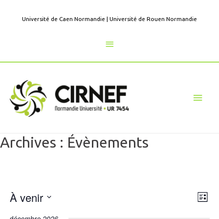
Aller
au
Université de Caen Normandie
|
Université de Rouen Normandie
contenu
Au
dessus
de
Men
l'en-
princ
tête
Archives :
Évènements
À venir
N
N
L
i
a
a
S
s
décembre 2026