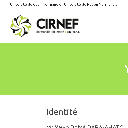
Aller
Université de Caen Normandie
|
Université de Rouen Normandie
au
contenu
Identité
Mr Yawo Dotsè DARA-AHATO