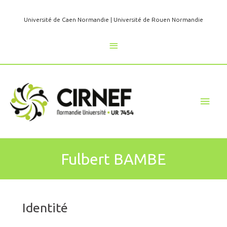
Aller
au
Université de Caen Normandie
|
Université de Rouen Normandie
contenu
Au
dessus
de
Men
l'en-
princ
tête
Fulbert BAMBE
Identité