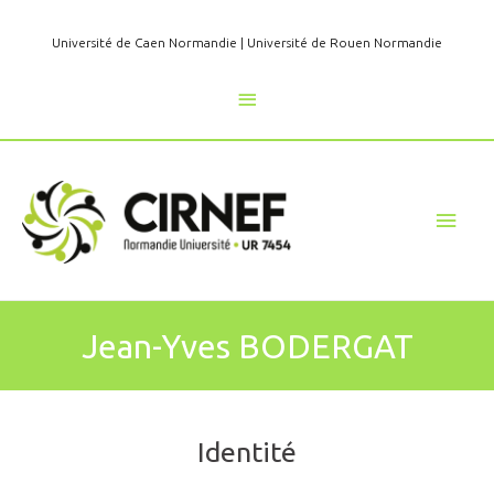
Aller
au
Université de Caen Normandie
|
Université de Rouen Normandie
contenu
Au
dessus
de
Men
l'en-
princ
tête
Jean-Yves BODERGAT
Identité