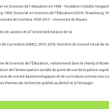
r en Sciences de l’éducation en 1988 - Fondation Getúlio Vargas/RJ
, 1990. Doctorat en Sciences de l’Éducation (USHS-Strasbourg, 19
iversité de Coimbra. HDR 2013 - Université de Rouen.
io de Janeiro et à l’Université Estácio de Sá.
en de Curriculum (ABdC), 2015-2018, membre du Conseil Fiscal de A
e de Sciences de l'Éducation, notamment dans le champ d’études 
stion de l'émancipation sociale du point de vue de la justice cogni
tions de «cecité épistémologique» et de curriculum comme une cr
ses thèmes de recherche publiés au Brésil et à l'étranger.