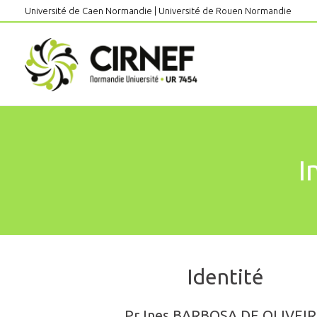
Aller
Université de Caen Normandie
|
Université de Rouen Normandie
au
contenu
I
Identité
Pr Ines BARBOSA DE OLIVEI