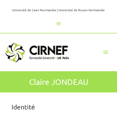
Aller
au
Université de Caen Normandie
|
Université de Rouen Normandie
contenu
Au
dessus
de
Men
l'en-
princ
tête
Claire JONDEAU
Identité