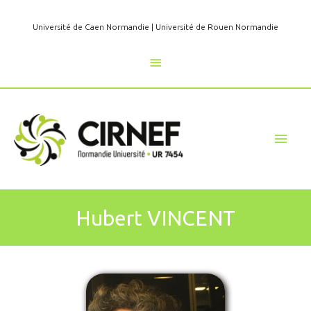
Aller
au
Université de Caen Normandie
|
Université de Rouen Normandie
contenu
Au
dessus
de
Men
l'en-
princ
tête
Hubert VINCENT