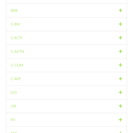
BRE
C-INV
C-ACTI
C-ACTN
C-COM
C-AFF
DO
OR
PV