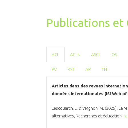
Publications e
ACL
ACLN
ASCL
OS
PV
PAT
AP
TH
Articles dans des revues internatio
données internationales (ISI Web of
Lescouarch, L. & Vergnon, M. (2025). La 
alternatives, Recherches et éducation,
ht