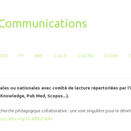
t Communications
COS
PT
BRE
C-ACTI
C-ACTN
C-COM
C
nales ou nationales avec comité de lecture répertoriées par 
 Knowledge, Pub Med, Scopus...).
recherche pédagogique collaborative : une voie singulière pour le d
tps://doi.org/10.4000/140tx