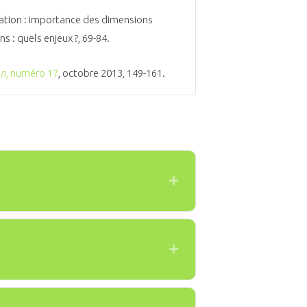
ation : importance des dimensions
s : quels enjeux ?, 69-84.
on
, numéro 17
, octobre 2013, 149-161.
Expand
Expand