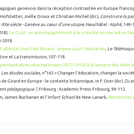
dagogues genevois dans la réception contrastée en Europe francop
ofstetter, Joëlle Droux et Christian Michel (dir.),
Construire la pai
XXe siècle - Genève au cœur d’une utopie
, Neuchâtel : Alphil, 149-
018).
Le CLAS : un accompagnement à la scolarité ou une autre clas
in 2018.
t altérité chez Paul Ricœur : enjeux pour l’éducation
,
Le Télémaqu
ative et La transmission, 107-118.
pénitentiaires internationaux (1872-1910) à la lumière des idées 
,
Les études sociales
, n°163 « Changer l’éducation, changer la sociét
de Girard en Europe : le contexte britannique, in F. Oser (dir.)
Zu e
ment pédagogique ?
, Fribourg : Academic Press Fribourg, 99-112.
n, James Buchanan et l’
Infant School
de New Lanark,
Recherches 