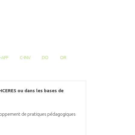
-AFF
C-INV
DO
OR
l'HCERES ou dans les bases de
éveloppement de pratiques pédagogiques