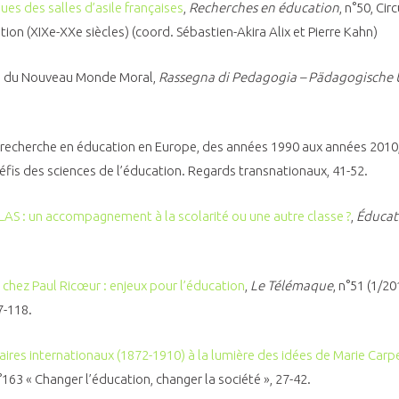
ues des salles d’asile françaises
,
Recherches en éducation
, n°50, Ci
ion (XIXe-XXe siècles) (coord. Sébastien-Akira Alix et Pierre Kahn)
oi du Nouveau Monde Moral,
Rassegna di Pedagogia – Pädagogische
a recherche en éducation en Europe, des années 1990 aux années 2010
défis des sciences de l’éducation. Regards transnationaux, 41-52.
LAS : un accompagnement à la scolarité ou une autre classe ?
,
Éducati
é chez Paul Ricœur : enjeux pour l’éducation
,
Le Télémaque
, n°51 (1/2
7-118.
aires internationaux (1872-1910) à la lumière des idées de Marie Carp
n°163 « Changer l’éducation, changer la société », 27-42.