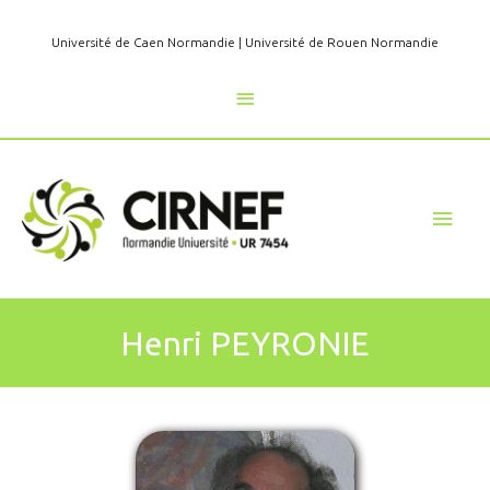
Aller
au
Université de Caen Normandie
|
Université de Rouen Normandie
contenu
Au
dessus
de
Men
l'en-
princ
tête
Henri PEYRONIE