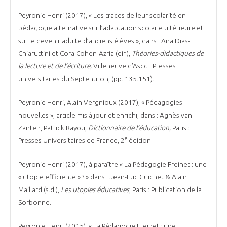
Peyronie Henri (2017), « Les traces de leur scolarité en
pédagogie alternative sur l’adaptation scolaire ultérieure et
sur le devenir adulte d’anciens élèves », dans : Ana Dias-
Chiaruttini et Cora Cohen-Azria (dir.),
Théories-didactiques de
la lecture et de l’écriture,
Villeneuve d’Ascq : Presses
universitaires du Septentrion, (pp. 135.151).
Peyronie Henri, Alain Vergnioux (2017), « Pédagogies
nouvelles », article mis à jour et enrichi, dans : Agnès van
Zanten, Patrick Rayou,
Dictionnaire de l’éducation,
Paris :
e
Presses Universitaires de France, 2
édition.
Peyronie Henri (2017), à paraître « La Pédagogie Freinet : une
« utopie efficiente » ? » dans : Jean-Luc Guichet & Alain
Maillard (s.d.),
Les utopies éducatives
, Paris : Publication de la
Sorbonne.
Peyronie Henri (2015), « La Pédagogie Freinet : une