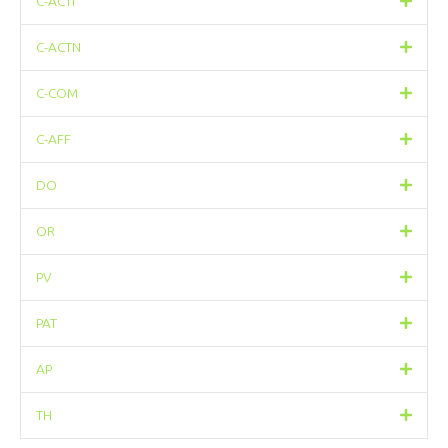
C-ACTI
C-ACTN
C-COM
C-AFF
DO
OR
PV
PAT
AP
TH