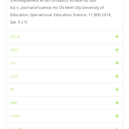
d’enseignement et de formation, en Asie du Sud-
Est »,
Journal of science
, Ho Chi Minh City University of
Education, Special issue: Education Science, 11 (89)-2016,
(pp. 5-21).
ACLN
ASCL
OS
COS
PT
BRE
C-INV