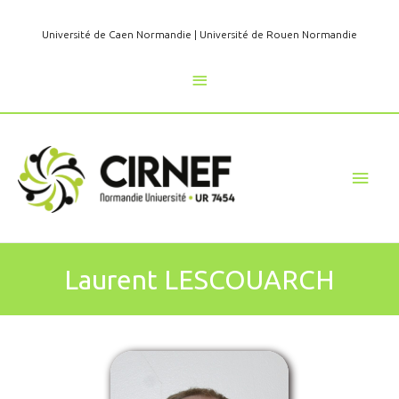
Aller
au
Université de Caen Normandie
|
Université de Rouen Normandie
contenu
Au
dessus
de
Men
l'en-
princ
tête
Laurent LESCOUARCH