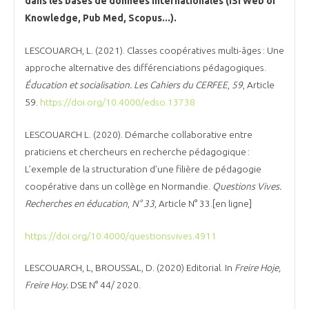
dans les bases de données internationales (ISI Web of
Knowledge, Pub Med, Scopus...).
LESCOUARCH, L. (2021). Classes coopératives multi-âges : Une
approche alternative des différenciations pédagogiques.
Éducation et socialisation. Les Cahiers du CERFEE
,
59
, Article
59.
https://doi.org/10.4000/edso.13738
LESCOUARCH L. (2020). Démarche collaborative entre
praticiens et chercheurs en recherche pédagogique :
L’exemple de la structuration d’une filière de pédagogie
coopérative dans un collège en Normandie.
Questions Vives.
Recherches en éducation
,
N° 33
, Article N° 33.[en ligne]
https://doi.org/10.4000/questionsvives.4911
LESCOUARCH, L, BROUSSAL, D. (2020) Editorial. In
Freire Hoje,
Freire Hoy.
DSE N° 44/ 2020.