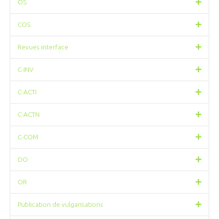
OS
COS
Revues interface
C-INV
C-ACTI
C-ACTN
C-COM
DO
OR
Publication de vulgarisations