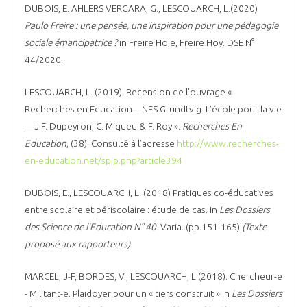
DUBOIS, E. AHLERS VERGARA, G., LESCOUARCH, L.(2020)
Paulo Freire : une pensée, une inspiration pour une pédagogie
sociale émancipatrice ?
in Freire Hoje, Freire Hoy. DSE N°
44/2020 .
LESCOUARCH, L. (2019). Recension de l’ouvrage «
Recherches en Education—NFS Grundtvig. L’école pour la vie
—J.F. Dupeyron, C. Miqueu & F. Roy ».
Recherches En
Education
, (38). Consulté à l’adresse
http://www.recherches-
en-education.net/spip.php?article394
DUBOIS, E., LESCOUARCH, L. (2018) Pratiques co-éducatives
entre scolaire et périscolaire : étude de cas. In
Les Dossiers
des Science de l’Education N° 40
. Varia. (pp.151-165)
(Texte
proposé aux rapporteurs)
MARCEL, J-F, BORDES, V., LESCOUARCH, L (2018). Chercheur-e
- Militant-e. Plaidoyer pour un « tiers construit » In
Les Dossiers