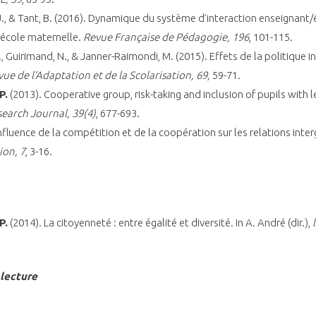
 J., & Tant, B. (2016). Dynamique du système d’interaction enseignant
l’école maternelle.
Revue Française de Pédagogie, 196
, 101-115.
., Guirimand, N., & Janner-Raimondi, M. (2015). Effets de la politique in
ue de l’Adaptation et de la Scolarisation, 69,
59-71.
P.
(2013). Cooperative group, risk-taking and inclusion of pupils with le
earch Journal, 39(4)
, 677-693.
nfluence de la compétition et de la coopération sur les relations int
ion, 7
, 3-16.
P.
(2014). La citoyenneté : entre égalité et diversité. In A. André (dir.),
 lecture