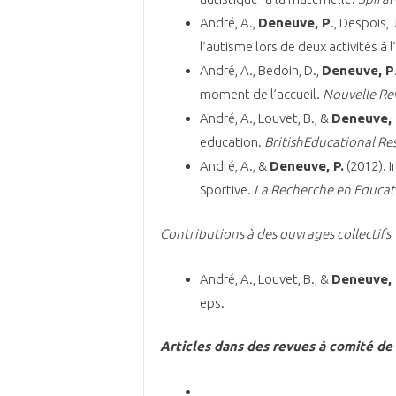
André, A.,
Deneuve, P
., Despois,
l’autisme lors de deux activités à 
André, A., Bedoin, D.,
Deneuve, P
moment de l’accueil.
Nouvelle Rev
André, A., Louvet, B., &
Deneuve, 
education.
British
Educational Res
André, A., &
Deneuve, P.
(2012). I
Sportive.
La Recherche en Educat
Contributions à des ouvrages collectifs
André, A., Louvet, B., &
Deneuve, 
eps.
Articles dans des revues à comité de