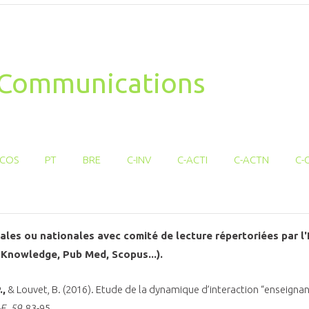
t Communications
COS
PT
BRE
C-INV
C-ACTI
C-ACTN
C-
nales ou nationales avec comité de lecture répertoriées par 
 Knowledge, Pub Med, Scopus...).
.,
& Louvet, B. (2016). Etude de la dynamique d’interaction “enseigna
-E, 59
, 83-95.