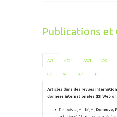
Publications e
ACL
ACLN
ASCL
OS
PV
PAT
AP
TH
Articles dans des revues internatio
données internationales (ISI Web of
Despois, J., André, A.,
Deneuve, P
autistique” à la maternelle.
Spiral