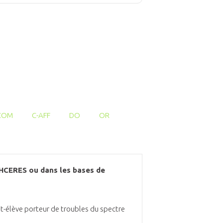
COM
C-AFF
DO
OR
l'HCERES ou dans les bases de
nt-élève porteur de troubles du spectre