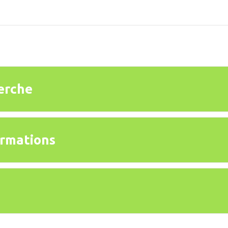
erche
rmations