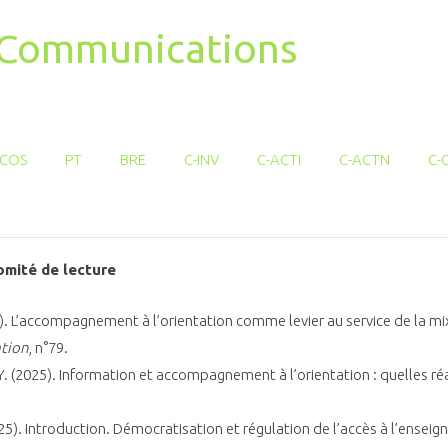
t Communications
COS
PT
BRE
C-INV
C-ACTI
C-ACTN
C-
omité de lecture
6). L’accompagnement à l’orientation comme levier au service de la mi
ation
, n°79.
i, Y. (2025). Information et accompagnement à l’orientation : quelles réa
2025). Introduction. Démocratisation et régulation de l’accès à l’ense