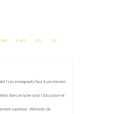
COM
C-AFF
DO
OR
xité ? Les enseignants face à une mission
lités dans un lycée rural ?
Education et
ignement supérieur : éléments de