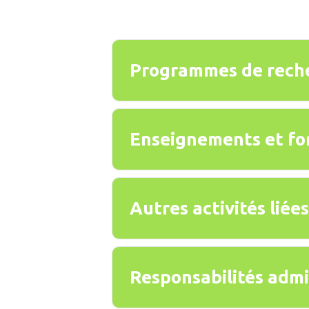
Programmes de rech
Enseignements et fo
Autres activités liée
Responsabilités admi