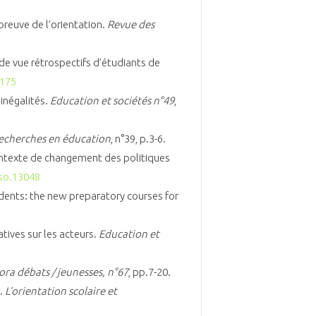
’épreuve de l’orientation.
Revue des
s de vue rétrospectifs d’étudiants de
7175
inégalités.
Education et sociétés n°49
,
echerches en éducation
, n°39, p.3-6.
 contexte de changement des politiques
dso.13048
tudents: the new preparatory courses for
tives sur les acteurs.
Education et
ra débats / jeunesses, n°67
, pp.7-20.
.
L’orientation scolaire et