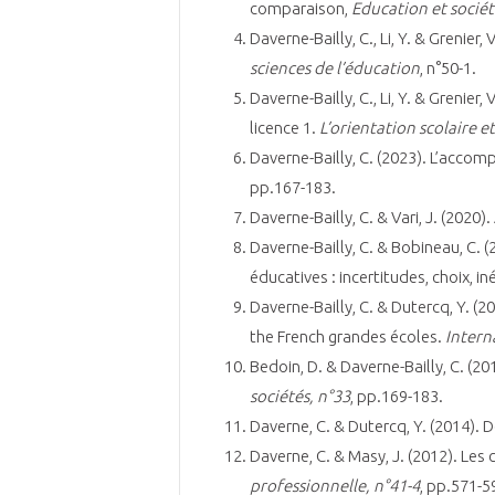
comparaison,
Education et sociét
Daverne-Bailly, C., Li, Y. & Grenier,
sciences de l’éducation
, n°50-1.
Daverne-Bailly, C., Li, Y. & Grenie
licence 1.
L’orientation scolaire e
Daverne-Bailly, C. (2023). L’accom
pp.167-183.
Daverne-Bailly, C. & Vari, J. (2020
Daverne-Bailly, C. & Bobineau, C. 
éducatives : incertitudes, choix, in
Daverne-Bailly, C. & Dutercq, Y. (
the French grandes écoles.
Intern
Bedoin, D. & Daverne-Bailly, C. (2
sociétés, n°33
, pp.169-183.
Daverne, C. & Dutercq, Y. (2014). 
Daverne, C. & Masy, J. (2012). Les
professionnelle,
n°41-4
, pp.571-5