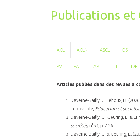
Publications e
ACL
ACLN
ASCL
OS
PV
PAT
AP
TH
HDR
Articles publiés dans des revues à c
Daverne-Bailly, C. Lehoux, H. (202
impossible,
Education et socialis
Daverne-Bailly, C., Geuring, E. & L
sociétés
, n°54, p.7-26.
Daverne-Bailly, C. & Geuring, E. (