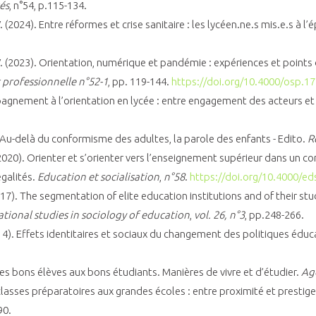
és
, n°54, p.115-134.
 V. (2024). Entre réformes et crise sanitaire : les lycéen.ne.s mis.e.s à l
r, V. (2023). Orientation, numérique et pandémie : expériences et point
t professionnelle n°52-1
, pp. 119-144.
https://doi.org/10.4000/osp.1
pagnement à l’orientation en lycée : entre engagement des acteurs et 
). Au-delà du conformisme des adultes, la parole des enfants - Edito.
R
(2020). Orienter et s’orienter vers l’enseignement supérieur dans un
égalités.
Education et socialisation
,
n°58
.
https://doi.org/10.4000/e
2017). The segmentation of elite education institutions and of their s
ational studies in sociology of education
,
vol. 26, n°3
, pp.248-266.
014). Effets identitaires et sociaux du changement des politiques éduca
Des bons élèves aux bons étudiants. Manières de vivre et d’étudier.
Ago
 classes préparatoires aux grandes écoles : entre proximité et prestige
90.