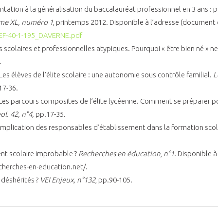
ntation à la généralisation du baccalauréat professionnel en 3 ans : 
ume XL, numéro 1
, printemps 2012. Disponible à l’adresse (document 
/EF-40-1-195_DAVERNE.pdf
s scolaires et professionnelles atypiques. Pourquoi « être bien né » ne 
.
Les élèves de l’élite scolaire : une autonomie sous contrôle familial.
L
17-36.
. Les parcours composites de l’élite lycéenne. Comment se préparer p
ol. 42, n°4,
pp.17-35.
L’implication des responsables d’établissement dans la formation scol
nt scolaire improbable ?
Recherches en éducation
,
n°1
. Disponible 
herches-en-education.net/.
 déshérités ?
VEI Enjeux, n°
132
, pp.90-105.