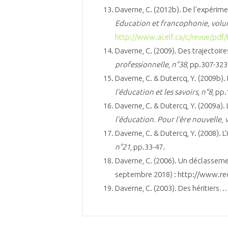
Daverne, C. (2012b). De l’expérime
Education et francophonie, vol
http://www.acelf.ca/c/revue/pdf
Daverne, C. (2009). Des trajectoire
professionnelle
,
n°38
, pp.307-323
Daverne, C. & Dutercq, Y. (2009b). 
l’éducation et les savoirs
,
n°8
, pp.
Daverne, C. & Dutercq, Y. (2009a)
l’éducation. Pour l’ère nouvelle, v
Daverne, C. & Dutercq, Y. (2008). 
n°21
, pp.33-47.
Daverne, C. (2006). Un déclasseme
septembre 2018) : http://www.rec
Daverne, C. (2003). Des héritiers…