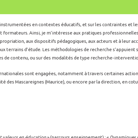
instrumentées en contextes éducatifs, et sur les contraintes et les
ormateurs. Ainsi, je m’intéresse aux pratiques professionnelles
propriation, aux dispositifs pédagogiques, aux acteurs et à leur 
ux terrains d’étude. Les méthodologies de recherche s’appuient s
es de contenu, ou sur des modalités de type recherche-interventi
ernationales sont engagées, notamment à travers certaines actions 
ité des Mascareignes (Maurice), ou encore par la direction, en cotu
t valeurs en éducation
» (parcours enseignement) ; «
Dynamiques p