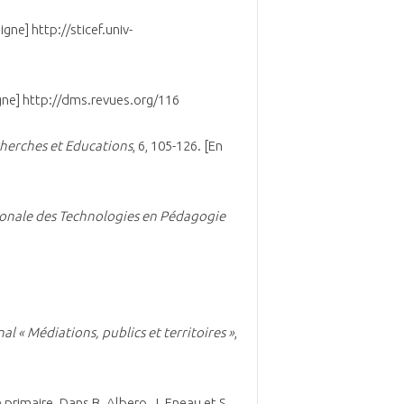
 ligne] http://sticef.univ-
ligne] http://dms.revues.org/116
herches et Educations
, 6, 105-126. [En
ionale des Technologies en Pédagogie
l « Médiations, publics et territoires »
,
 primaire. Dans B. Albero, J. Eneau et S.