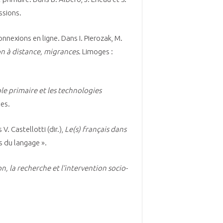
assions.
nexions en ligne. Dans I. Pierozak, M.
on à distance, migrances
. Limoges :
ole primaire et les technologies
ues.
. Castellotti (dir.),
Le(s) français dans
s du langage ».
n, la recherche et l’intervention socio-