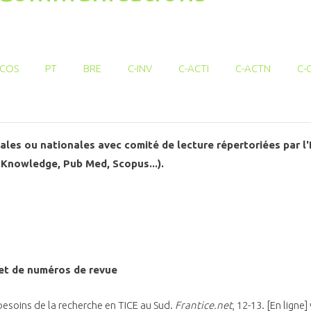
COS
PT
BRE
C-INV
C-ACTI
C-ACTN
C-
nales ou nationales avec comité de lecture répertoriées par 
 Knowledge, Pub Med, Scopus...).
 et de numéros de revue
es besoins de la recherche en TICE au Sud.
Frantice.net
, 12-13. [En lign