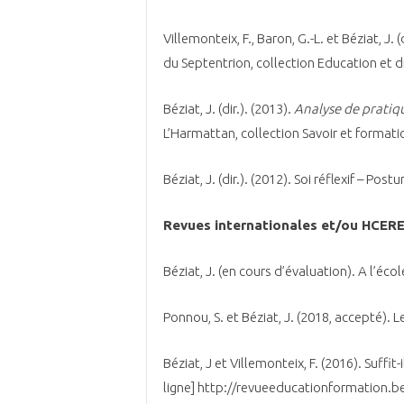
Villemonteix, F., Baron, G.-L. et Béziat, J. (
du Septentrion, collection Education et d
Béziat, J. (dir.). (2013).
Analyse de pratiqu
L’Harmattan, collection Savoir et formati
Béziat, J. (dir.). (2012). Soi réflexif – Post
Revues internationales et/ou HCERE
Béziat, J. (en cours d’évaluation). A l’éc
Ponnou, S. et Béziat, J. (2018, accepté). L
Béziat, J et Villemonteix, F. (2016). Suffit
ligne] http://revueeducationformation