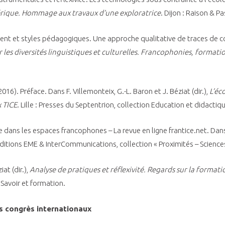
rique. Hommage aux travaux d’une exploratrice
. Dijon : Raison & P
ent et styles pédagogiques. Une approche qualitative de traces de con
 les diversités linguistiques et culturelles. Francophonies, formati
(2016). Préface. Dans F. Villemonteix, G.-L. Baron et J. Béziat (dir.),
L’éc
 TICE
. Lille : Presses du Septentrion, collection Education et didactiq
he dans les espaces francophones – La revue en ligne frantice.net. Dans V
Éditions EME & InterCommunications, collection « Proximités – Science
at (dir.),
Analyse de pratiques et réflexivité. Regards sur la formatio
n Savoir et formation.
s congrès internationaux