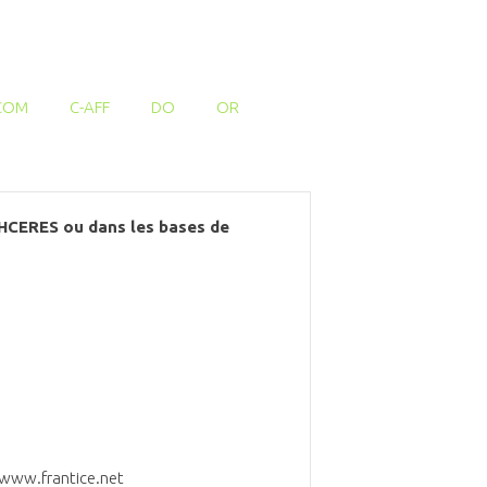
COM
C-AFF
DO
OR
l'HCERES ou dans les bases de
e] www.frantice.net