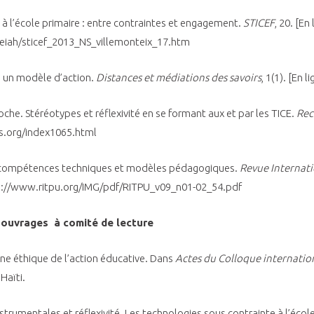
NI à l’école primaire : entre contraintes et engagement.
STICEF
, 20. [En
reiah/sticef_2013_NS_villemonteix_17.htm
rs un modèle d’action.
Distances et médiations des savoirs
, 1(1). [En 
roche. Stéréotypes et réflexivité en se formant aux et par les TICE.
Rec
es.org/index1065.html
tre compétences techniques et modèles pédagogiques.
Revue Internat
 http://www.ritpu.org/IMG/pdf/RITPU_v09_n01-02_54.pdf
 ouvrages à comité de lecture
 une éthique de l’action éducative. Dans
Actes du Colloque internationa
Haïti.
nstrumentales et réflexivité. Les technologies sous contrainte à l’école