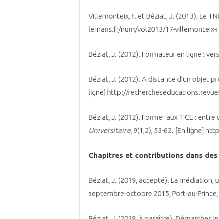
Villemonteix, F. et Béziat, J. (2013). Le T
lemans.fr/num/vol2013/17-villemonteix-
Béziat, J. (2012). Formateur en ligne : ve
Béziat, J. (2012). A distance d’un objet p
ligne] http://rechercheseducations.revu
Béziat, J. (2012). Former aux TICE : en
Universitaire
, 9(1,2), 53-62. [En ligne]
Chapitres et contributions dans des
Béziat, J. (2019, accepté). La médiation,
septembre-octobre 2015, Port-au-Prince, 
Béziat, J. (2019, à paraître). Démarches i