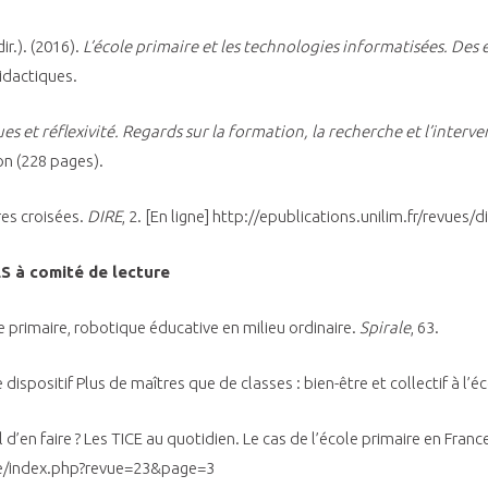
dir.). (2016).
L’école primaire et les technologies informatisées. Des
idactiques.
es et réflexivité. Regards sur la formation, la recherche et l’interv
on (228 pages).
ures croisées.
DIRE
, 2. [En ligne] http://epublications.unilim.fr/revues/d
S à comité de lecture
ole primaire, robotique éducative en milieu ordinaire.
Spirale
, 63.
e dispositif Plus de maîtres que de classes : bien-être et collectif à l’é
-il d’en faire ? Les TICE au quotidien. Le cas de l’école primaire en Franc
.be/index.php?revue=23&page=3