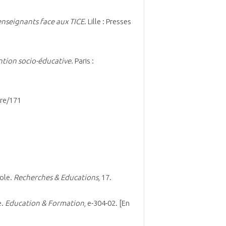
 enseignants face aux TICE
. Lille : Presses
ention socio-éducative
. Paris :
ire/171
cole.
Recherches & Educations
, 17.
e.
Education & Formation
, e-304-02. [En