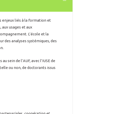
Collapse
 enjeux liés à la formation et
, aux usages et aux
accompagnement. L’école et la
ur des analyses systémiques, des
on.
au sein de l’AUF, avec l’IUSE de
telle ou non, de doctorants issus
artenariales, coopération et