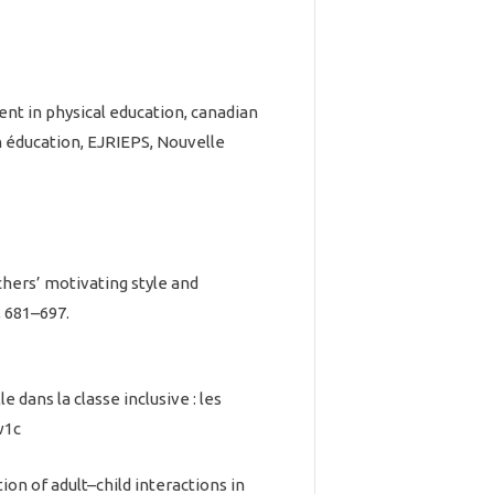
nt in physical education, canadian
n éducation, EJRIEPS, Nouvelle
chers’ motivating style and
, 681–697.
 dans la classe inclusive : les
w1c
ion of adult–child interactions in