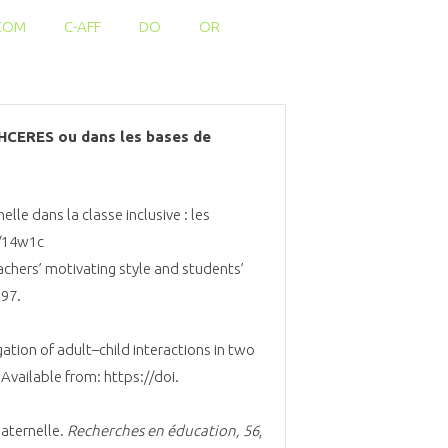
COM
C-AFF
DO
OR
l'HCERES ou dans les bases de
lle dans la classe inclusive : les
0/14w1c
eachers’ motivating style and students’
697.
ation of adult–child interactions in two
 Available from: https://doi.
maternelle.
Recherches en éducation, 56
,