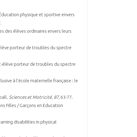
Éducation physique et sportive envers
.
des des élèves ordinaires envers leurs
/élève porteur de troubles du spectre
nt-élève porteur de troubles du spectre
lusive à l’école maternelle française : le
ball.
Sciences et Motricité, 87
, 63-77.
ons Filles / Garçons en Education
rning disabilities in physical