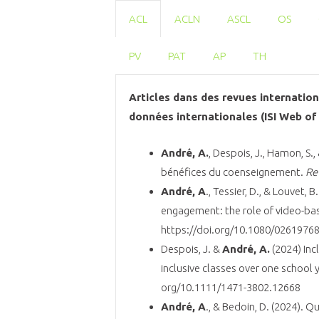
ACL
ACLN
ASCL
OS
PV
PAT
AP
TH
Articles dans des revues internatio
données internationales (ISI Web of
André, A.
, Despois, J., Hamon, S.
bénéfices du coenseignement.
Re
André, A
., Tessier, D., & Louvet,
engagement: the role of video-ba
https://doi.org/10.1080/0261976
Despois, J. &
André, A.
(2024) Inc
inclusive classes over one school 
org/10.1111/1471-3802.12668
André, A
., & Bedoin, D. (2024). Q