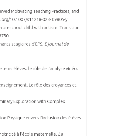
served Motivating Teaching Practices, and
i.org/10.1007/s11218-023- 09805-y
a preschool child with autism: Transition
3750
gnants stagiaires d’EPS.
E journal de
 leurs élèves: le rôle de l’analyse vidéo.
’enseignement. Le rôle des croyances et
reliminary Exploration with Complex
on Physique envers l’inclusion des élèves
otricité à l’école maternelle.
La