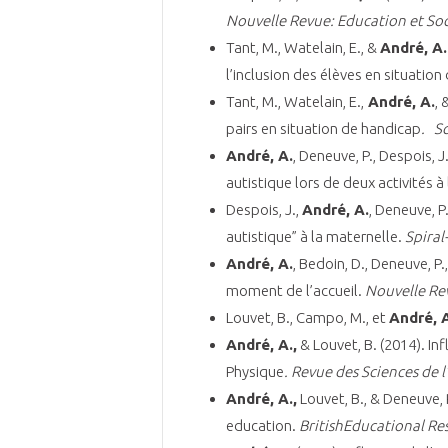
Nouvelle Revue: Education et Soci
Tant, M., Watelain, E., &
André, A.
l’inclusion des élèves en situation
Tant, M., Watelain, E.,
André, A.
, 
pairs en situation de handicap
.
Sc
André, A.
, Deneuve, P., Despois,
autistique lors de deux activités à
Despois, J.,
André, A.
, Deneuve, P
autistique” à la maternelle.
Spiral
André, A.
, Bedoin, D., Deneuve, P.
moment de l’accueil.
Nouvelle Rev
Louvet, B., Campo, M., et
André, 
André, A.,
& Louvet, B. (2014). Inf
Physique
. Revue des Sciences de 
André, A.,
Louvet, B., & Deneuve, P
education.
British
Educational Res