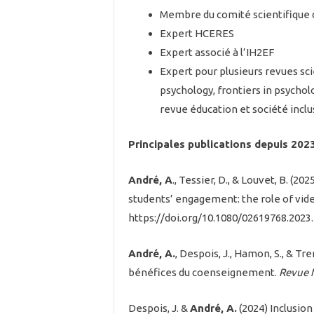
Membre du comité scientifique d
Expert HCERES
Expert associé à l’IH2EF
Expert pour plusieurs revues sc
psychology, frontiers in psycho
revue éducation et société inclus
Principales publications depuis 202
André, A
., Tessier, D., & Louvet, B. (
students’ engagement: the role of vid
https://doi.org/10.1080/02619768.2023
André, A.
, Despois, J., Hamon, S., & Tr
bénéfices du coenseignement.
Revue f
Despois, J. &
André, A.
(2024) Inclusion