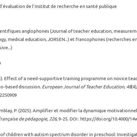
’évaluation de l’Institut de recherche en santé publique
ientifiques anglophones (Journal of teacher education, measureme
logy, medical education, JORSEN...) et francophones (recherches e
ive...)
3
2025). Effect of a need-supportive training programme on novice tea
eo-based discussion.
European Journal of Teacher Education
,
48
(4)
.2250909
emblay, P. (2025). Amplifier et modifier la dynamique motivationnelle
rançaise de pédagogie, 226
, 9-25.
DOI
: https://doi.org/10.4000/14
 of children with autism spectrum disorder in preschool: Investigat