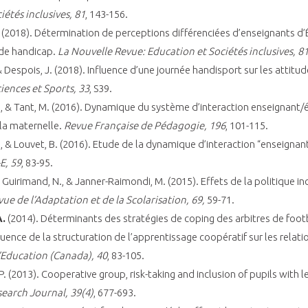
étés inclusives, 81
, 143-156.
(2018). Détermination de perceptions différenciées d’enseignants d’
 de handicap.
La Nouvelle Revue: Education et Sociétés inclusives, 81
& Despois, J. (2018). Influence d’une journée handisport sur les attitu
iences et Sports, 33
, S39.
 J., & Tant, M. (2016). Dynamique du système d’interaction enseignant
 la maternelle.
Revue Française de Pédagogie, 196
, 101-115.
., & Louvet, B. (2016). Etude de la dynamique d’interaction “enseigna
-E, 59
, 83-95.
, Guirimand, N., & Janner-Raimondi, M. (2015). Effets de la politique inc
ue de l’Adaptation et de la Scolarisation, 69,
59-71.
A.
(2014). Déterminants des stratégies de coping des arbitres de foot
luence de la structuration de l’apprentissage coopératif sur les relati
l’Education (Canada), 40
, 83-105.
. (2013). Cooperative group, risk-taking and inclusion of pupils with lea
earch Journal, 39(4)
, 677-693.