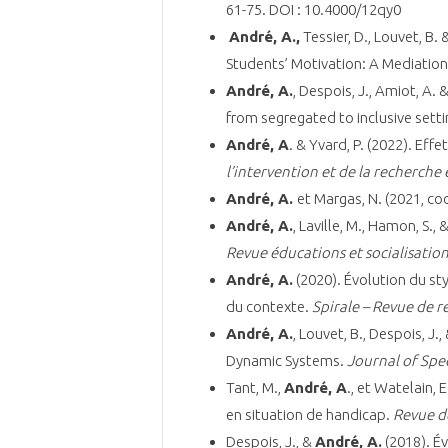
61-75. DOI : 10.4000/12qy0
André, A.,
Tessier, D., Louvet, B
Students’ Motivation: A Mediation
André, A.
, Despois, J., Amiot, A.
from segregated to inclusive sett
André, A
. & Yvard, P. (2022). Eff
l’intervention et de la
recherche 
André, A.
et Margas, N. (2021, co
André, A.
, Laville, M., Hamon, S.,
Revue éducations et
socialisatio
André, A.
(2020). Évolution du st
du contexte.
Spirale – Revue de r
André, A.
, Louvet, B., Despois, J.
Dynamic Systems.
Journal of Spe
Tant, M.,
André, A
., et Watelain, E
en situation de handicap.
Revue de
Despois, J., &
André, A.
(2018). Év