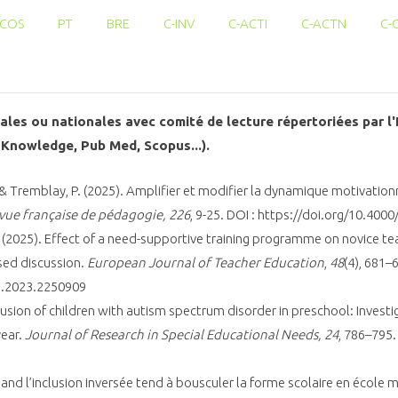
COS
PT
BRE
C-INV
C-ACTI
C-ACTN
C-
nales ou nationales avec comité de lecture répertoriées par 
 Knowledge, Pub Med, Scopus...).
, & Tremblay, P. (2025). Amplifier et modifier la dynamique motivationne
vue française de pédagogie, 226
, 9-25.
DOI
: https://doi.org/10.400
 B. (2025). Effect of a need-supportive training programme on novice t
sed discussion.
European Journal of Teacher Education
,
48
(4), 681–
8.2023.2250909
lusion of children with autism spectrum disorder in preschool: Investig
year.
Journal of Research in Special Educational Needs, 24
, 786–795.
uand l’inclusion inversée tend à bousculer la forme scolaire en école 