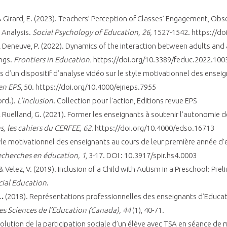
. & Girard, E. (2023). Teachers’ Perception of Classes’ Engagement, Ob
 Analysis.
Social Psychology of Education, 26,
1527-1542. https://do
 & Deneuve, P. (2022). Dynamics of the interaction between adults and 
ings.
Frontiers in Education.
https://doi.org/10.3389/feduc.2022.100
ets d’un dispositif d’analyse vidéo sur le style motivationnel des ensei
en EPS
, 50. https://doi.org/10.4000/ejrieps.7955
ord.).
L'inclusion
. Collection pour l'action, Editions revue EPS
 & Ruelland, G. (2021). Former les enseignants à soutenir l’autonomie de
ns, les cahiers du CERFEE, 62
. https://doi.org/10.4000/edso.16713
yle motivationnel des enseignants au cours de leur première année d
echerches en éducation, 1
, 3-17. DOI : 10.3917/spir.hs4.0003
, & Velez, V. (2019). Inclusion of a Child with Autism in a Preschool: P
cial Education
.
.
.
(2018). Représentations professionnelles des enseignants d’Educati
s Sciences de l’Education (Canada), 44
(1), 40-71.
olution de la participation sociale d’un élève avec TSA en séance de m