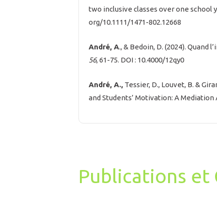
two inclusive classes over one school 
org/10.1111/1471-802.12668
André, A
., & Bedoin, D. (2024). Quand 
56
, 61-75. DOI : 10.4000/12qy0
André, A.,
Tessier, D., Louvet, B. & Gi
and Students’ Motivation: A Mediation 
Publications e